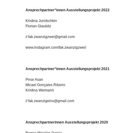
Ansprechpartner*innen Ausstellungsprojekt 2022
Kristina Jurotschkin
Florian Glaubitz
// fak.zwanzigzwei@gmail.com
www.instagram.com/fak.zwanzigzwei/
Ansp
rechpartner*innen Ausstellungsprojekt 2021
Pinar Asan
Micael Gonçales Ribeiro
Kristina Weimann
// fak.zwanzigeins@gmail.com
Ansprechpartnerinnen Ausstellungsprojekt 2020
Renee Morales Garcia